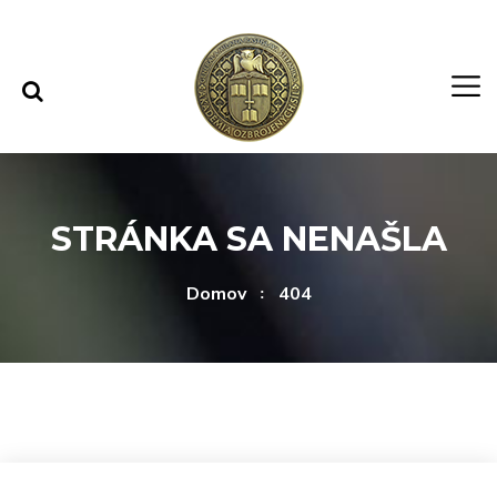
Rovno na obsah
Rovno na menu
STRÁNKA SA NENAŠLA
Domov
404