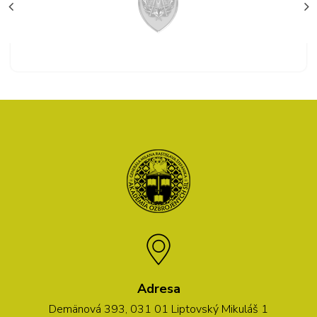
Adresa
Demänová 393, 031 01 Liptovský Mikuláš 1