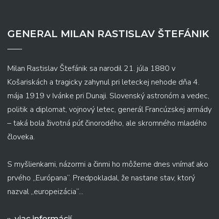
GENERAL MILAN RASTISLAV ŠTEFÁNIK
Milan Rastislav Štefánik sa narodil 21. júla 1880 v
Košariskách a tragicky zahynul pri leteckej nehode dňa 4.
mája 1919 v Ivánke pri Dunaji. Slovenský astronóm a vedec,
politik a diplomat, vojnový letec, generál Francúzskej armády
– taká bola životná púť činorodého, ale skromného mladého
človeka.
S myšlienkami, názormi a činmi ho môžeme dnes vnímať ako
prvého „Európana“. Predpokladal, že nastane stav, ktorý
nazval „europeizácia“...
viac informácií